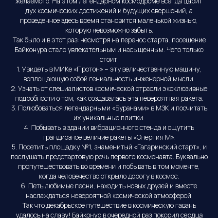
желаемого. На этом легендарном космодроме всегда царит
дух космических достижений и будущих свершений, а
проведенное здесь время становится маленькой жизнью,
которую невозможно забыть.
Так было и в этот раз: несмотря на перенос старта, посещение
Байконура стало увлекательным и насыщенным. Чего только
стоит:
1. Увидеть в МИКе «Протон» – эту величественную машину,
воплощающую собой гениальность инженерной мысли.
2. Узнать от специалистов космической отрасли эксклюзивные
подробности о том, как создавалась эта невероятная ракета.
3. Полюбоваться легендарными «Буранами» в МЗК и посчитать
их уникальные плитки.
4. Побывать в здании вибрационного стенда и ощутить
грандиозное величие ракеты «Энергия М».
5. Посетить площадку №1, знаменитый «Гагаринский старт», и
послушать предстартовую речь первого космонавта. Буквально
пропутешествовать во времени и побывать в том моменте,
когда человечество открыло дорогу в космос.
6. Петь любимые песни, находить новых друзей и вместе
наслаждаться невероятной космической атмосферой.
Программы и цены
Так что декабрьское путешествие в космическую гавань
Расписание пусков
удалось на славу! Байконур в очередной раз покорил сердца
О компании