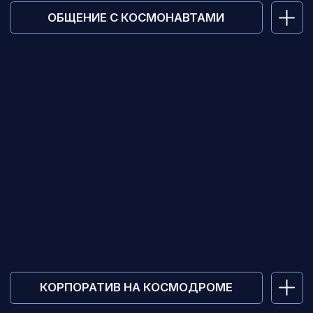
Программы и цены
Расписание пусков
О компании
Контакты
Фотогалерея
Записаться в группу
VIP Тур
Отзывы
Поиск по сайту
г. Москва,
ул. Мосфильмовская дом
74Б, офис 14
+7 495 767-12-61
kosmodrom@sktur.ru
Мы работаем ежедневно
с 10.00 до 21.00