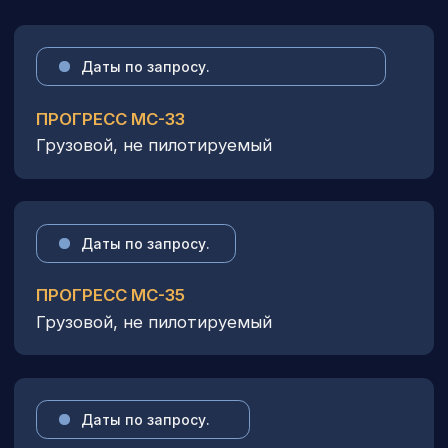
Даты по запросу.
ПРОГРЕСС МС-37
Грузовой, не пилотируемый
Подать заявку
Туры на Байконур в 2026 году — это отличный
способ сменить обстановку, снять напряжение
и усталость, отдохнуть и раскрасить жизнь
яркими красками. Здесь даже в воздухе витает
ощущение, что для настоящей мечты нет ничего
невозможного. Ведь когда‑то только самые
смелые мечтатели могли представить, что
человек будет запускать ракеты и пилотировать
космические корабли