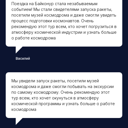
Поездка на Байконур стала незабываемым
событием! Мы стали свидетелями запуска ракеты,
посетили музей космодрома и даже смогли увидеть
процесс подготовки космонавтов. Очень
рекомендую этот тур всем, кто хочет погрузиться в
атмосферу космической индустрии и узнать больше
о работе космодрома
РАСПИСАНИЕ ПУСКОВ С
КОСМОДРОМА НА 2026
Василий
ГОД
Мы увидели запуск ракеты, посетили музей
космодрома и даже смогли побывать на экскурсии
Даты по запросу.
по самому космодрому. Очень рекомендую этот
ПРОГРЕСС МС-33
тур всем, кто хочет окунуться в атмосферу
Грузовой, не пилотируемый
космической программы и узнать больше о работе
космодрома
Даты по запросу.