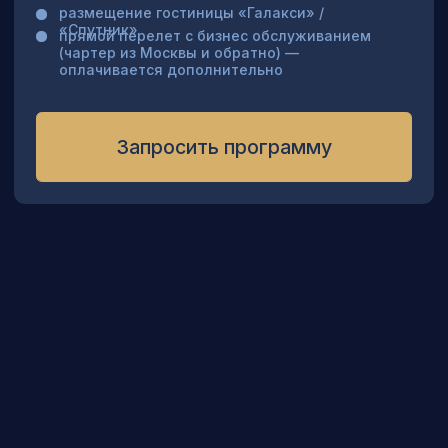
КОРПОРАТИВНЫЙ ТУР НА КОСМОДРОМ
Цена по запросу (зависит от количества человек)
Космодром может стать площадкой
для рекламы вашего бизнеса. В конференц
зале можно провести презентации
и переговоры. Программа на космодроме
Байконур с просмотром запуска ракеты.
Гостиница «Галакси» / «Спутник» г. Байконур /
Гостиница «Семь Ветров», территория
космодрома Байконур
Запросить программу
В СТОИМОСТЬ ТУРОВ