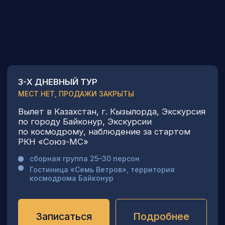
5-ТИ ДНЕВНЫЙ ТУР
300 000 Р
Насыщенная программа по космодрому
с вывозом ракеты, проводами
космонавтов, посещением МЗК и СДИ
«Энергии Буран», наблюдением
за стартом РН «СОЮЗ МС»
сборная группа 35-40 персон
размещение в гостинице «Семь Ветров»,
территория космодрома Байконур
прямой перелет (чартер из Москвы
и обратно) — оплачивается дополнительно