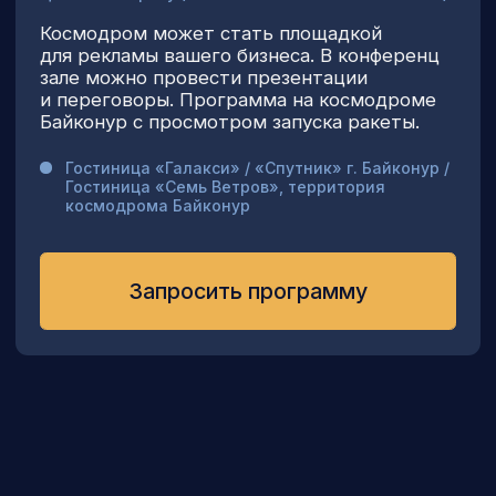
kosmodrom@sktur.ru
Мы работаем ежедневно
с 10.00 до 21.00
Организатор сборных, индивидуальных
и корпоративных туров на космодроме
Байконур. Популяризация космического
туризма для туристов со всех стран
Мира
«Космос» — это непросто, оно того
стоит!
Мы будем вместе продолжать работать
и двигаться только вперёд!
Официальный партнёр АО «ЦЭНКИ»
ООО ТК «Страна Космического
Туризма»
2009−2026гг. Все права защищены.
Копирование запрещено
Политика конфиденциальности
Разработка сайта