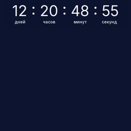
3-Х ДНЕВНЫЙ ТУР
МЕСТ НЕТ, ПРОДАЖИ ЗАКРЫТЫ
Вылет в Казахстан, г. Кызылорда, Экскурсия
по городу Байконур, Экскурсии
по космодрому, наблюдение за стартом
РКН «Союз-МС»
сборная группа 25–30 персон
Гостиница «Семь Ветров», территория
космодрома Байконур
Записаться
Подробнее