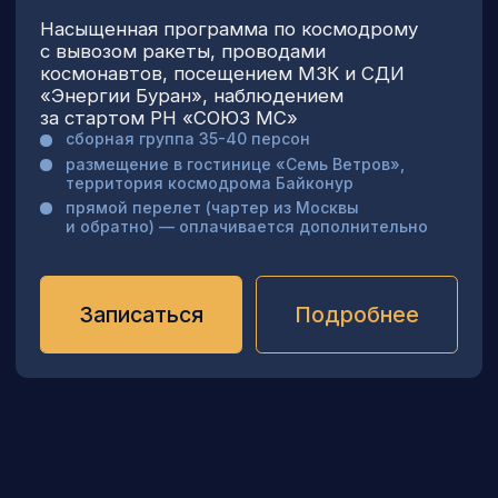
размещение гостиницы «Галакси» /
«Спутник»
прямой перелет с бизнес обслуживанием
(чартер из Москвы и обратно) —
оплачивается дополнительно
Запросить программу
ИНДИВИДУАЛЬНЫЙ VIP ТУР
Цена по запросу (зависит от количества человек)