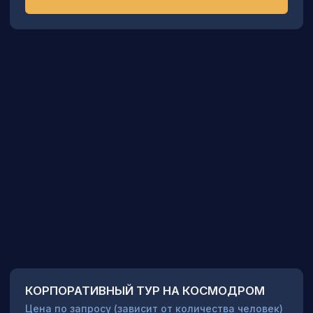
Программы и цены
Расписание пусков
О компании
Контакты
Фотогалерея
Записаться в группу
VIP Тур
Отзывы
Поиск по сайту
г. Москва,
ул. Мосфильмовская дом
74Б, офис 14
+7 495 767-12-61