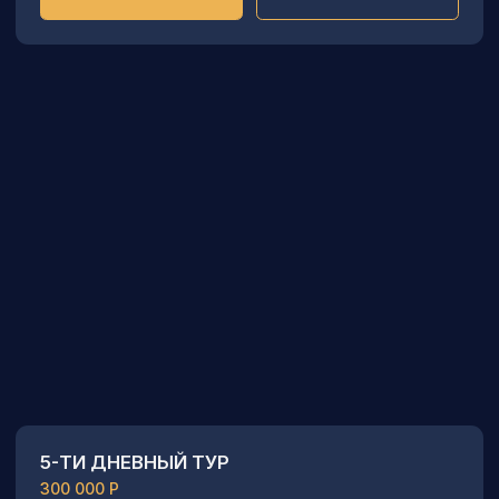
Записаться
Подробнее
5-ТИ ДНЕВНЫЙ VIP ТУР
Цена по запросу.
VIP программа тура по комплексу Байконур
с вывозом ракеты, проводами
космонавтов, посещением МЗК и СДИ
«Энергии Буран, творческий вечер
с космонавтом, наблюдение за стартом РН
«СОЮЗ МС»
сборная VIP группа 12-15 персон