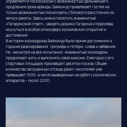
управляется Роскосмосом с возможностью дальнейшего
продления срока аренды. Байконур привлекает гостей не
только возможностью посмотреть с близкого расстояния на
запуск ракеты. Здесь можно посетить знаменитый
«Гагаринский старт», увидеть домики Гагарина и Королева,
окунуться в особую атмосферу космических открытий и
достижений.
В истории космодрома Байконур были яркие достижения и
горькие разочарования, триумфы и потери, слава и забвение.
Но, несмотря на все испытания, знаменитый космодром
продолжает жить и выполнять свою миссию. Ежегодно с его
стартовых площадок производят десятки пусков. Общее
количество запущенных отсюда ракет-носителей уже
превышает 1500, а число выведенных на орбиту космических
аппаратов – около 2000.