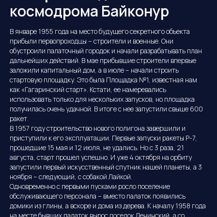
космодрома Байконур
В январе 1955 года на место будущего секретного объекта
прибыли первопроходцы – строители и военные. Они
обустроили палаточный городок и начали разрабатывать план
дальнейших действий. В мае прибывшие строители впервые
заложили капитальный дом, а в июле – начали строить
стартовую площадку. Это была Площадка №1, известная нам
как «Гагаринский старт». Кстати, ее намеревались
использовать только для нескольких запусков, но площадка
получилась очень удачной. В итоге с нее запустили свыше 600
ракет.
В 1957 году строительство нового полигона завершили и
приступили к его эксплуатации. Первые запуски ракеты Р-7,
прошедшие 15 мая и 12 июля, не удались. Но с 3 раза, 21
августа, старт прошел успешно. И уже 4 октября на орбиту
запустили первый искусственный спутник нашей планеты, а 3
ноября – следующий, с собакой Лайкой.
Одновременно с первыми пусками росло поселение
обслуживающего персонала – вместо палаток появились
домики из глины, а вскоре и дома из дерева. К началу 1958 года
на месте бывших палаток вырос поселок Ленинский, а со