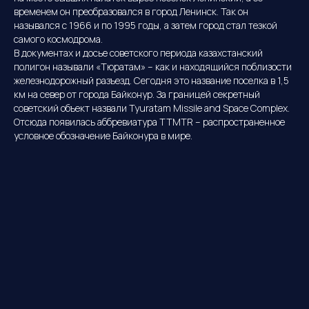
временем он преобразовался в город Ленинск. Так он
назывался с 1966 и по 1995 годы, а затем город стал тезкой
самого космодрома.
В документах и досье советского периода казахстанский
полигон называли «Тюратам» – как и находящийся поблизости
железнодорожный разъезд. Сегодня это название поселка в 1,5
км на север от города Байконур. За границей секретный
советский объект назвали Tyuratam Missile and Space Complex.
Отсюда появилась аббревиатура TTMTR – распространенное
условное обозначение Байконура в мире.