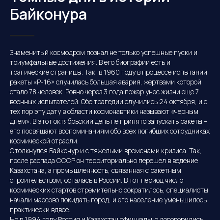
Байконура
Программы и цены
Расписание пусков
О компании
Контакты
Знаменитый космодром познал не только успешные пуски и
Фотогалерея
триумфальные достижения. В его биографии есть и
Записаться в группу
трагические страницы. Так, в 1960 году в процессе испытаний
VIP Тур
ракеты «Р-16» случилась большая авария, жертвами которой
Отзывы
Поиск по сайту
стало 78 человек. Ровно через 3 года пожар унес жизни еще 7
военных испытателей. Обе трагедии случились 24 октября, и с
г. Москва,
тех пор эту дату в области космонавтики называют «черным
ул. Мосфильмовская дом
74Б, офис 14
днем». В этот октябрьский день не принято запускать ракеты –
его посвящают воспоминаниям обо всех погибших сотрудниках
+7 495 767-12-61
космической отрасли.
kosmodrom@sktur.ru
Столкнулся Байконур и с тяжелыми временами кризиса. Так,
после распада СССР он территориально перешел в ведение
Мы работаем ежедневно
Казахстана, а промышленность, связанная с ракетным
с 10.00 до 21.00
строительством, осталась в России. В тот период число
космических стартов стремительно сократилось, специалисты
начали массово покидать город, и его население уменьшилось
Организатор сборных, индивидуальных
и корпоративных туров на космодроме
практически вдвое.
Байконур. Популяризация космического
Но в 1994 году Россия и Казахстан официально договорились