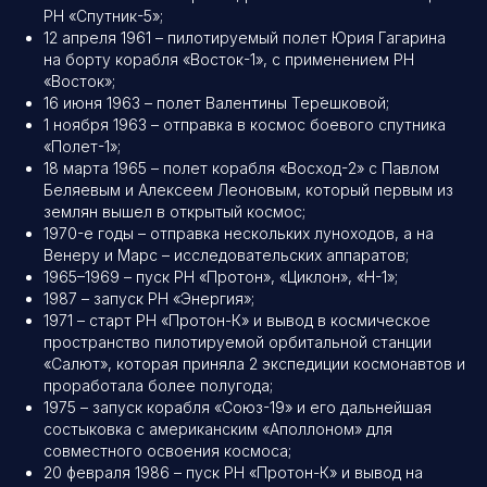
РН «Спутник-5»;
12 апреля 1961 – пилотируемый полет Юрия Гагарина
на борту корабля «Восток-1», с применением РН
«Восток»;
16 июня 1963 – полет Валентины Терешковой;
1 ноября 1963 – отправка в космос боевого спутника
«Полет-1»;
18 марта 1965 – полет корабля «Восход-2» с Павлом
Беляевым и Алексеем Леоновым, который первым из
землян вышел в открытый космос;
1970-е годы – отправка нескольких луноходов, а на
Венеру и Марс – исследовательских аппаратов;
1965–1969 – пуск РН «Протон», «Циклон», «Н-1»;
1987 – запуск РН «Энергия»;
1971 – старт РН «Протон-К» и вывод в космическое
пространство пилотируемой орбитальной станции
«Салют», которая приняла 2 экспедиции космонавтов и
проработала более полугода;
1975 – запуск корабля «Союз-19» и его дальнейшая
состыковка с американским «Аполлоном» для
совместного освоения космоса;
20 февраля 1986 – пуск РН «Протон-К» и вывод на