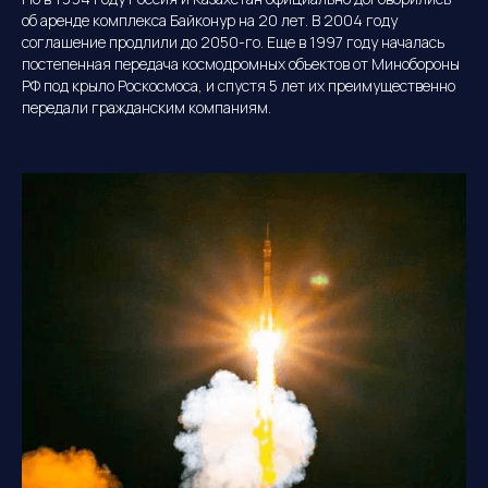
туризма для туристов со всех стран
об аренде комплекса Байконур на 20 лет. В 2004 году
Мира
соглашение продлили до 2050-го. Еще в 1997 году началась
«Космос» — это непросто, оно того
постепенная передача космодромных объектов от Минобороны
стоит!
РФ под крыло Роскосмоса, и спустя 5 лет их преимущественно
Мы будем вместе продолжать работать
и двигаться только вперёд!
передали гражданским компаниям.
Официальный партнёр АО «ЦЭНКИ»
ООО ТК «Страна Космического
Туризма»
2009−2026гг. Все права защищены.
Копирование запрещено
Политика конфиденциальности
Разработка сайта