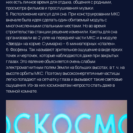
них есть личное время для отдыха, общения с родными,
просмотра фильмов и прослушивания музыки.
5. Расположение капсул для сна. При конструировании МКС
вначале была идея сделать один обитаемый модуль с
многочисленными спальными местами. Но во время
строительства станции решение изменили. Каюты для сна
организовали во 2 узле на передней части МКС и в модуле
Программы и цены
«Звезда» на корме. Суммарно – 6 миниатюрных «спален».
Расписание пусков
6. Фосфены. Так называют зрительное ощущение в виде ярких
О компании
точек и черточек, которые наблюдаются даже при закрытых
Контакты
Фотогалерея
глазах. Это явление объясняется очень слабым
Записаться в группу
электромагнитным полем Земли на больших высотах, в т. ч. на
VIP Тур
высоте орбиты МКС. Поэтому высокоэнергетичные частицы
Отзывы
легко попадают на сетчатку глаза и вызывают такие световые
Поиск по сайту
ощущения. Из-за них космонавтам непросто спать даже в
г. Москва,
темной комнате.
ул. Мосфильмовская дом
74Б, офис 14
+7 495 767-12-61
kosmodrom@sktur.ru
Мы работаем ежедневно
с 10.00 до 21.00