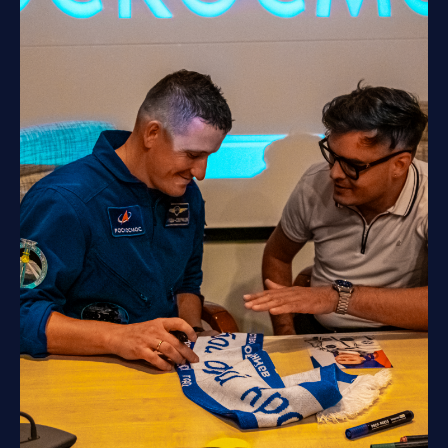
Организатор сборных, индивидуальных
и корпоративных туров на космодроме
Байконур. Популяризация космического
туризма для туристов со всех стран
Мира
«Космос» — это непросто, оно того
стоит!
Мы будем вместе продолжать работать
и двигаться только вперёд!
Официальный партнёр АО «ЦЭНКИ»
ООО ТК «Страна Космического
Туризма»
2009−2026гг. Все права защищены.
Копирование запрещено
Политика конфиденциальности
Разработка сайта