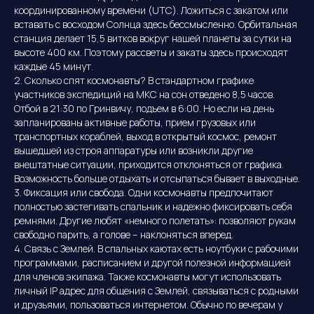
координированному времени (UTC). Ложиться с закатом или
вставать с восходом Солнца здесь бессмысленно. Орбитальная
станция делает 15,5 витков вокруг нашей планеты за сутки на
высоте 400 км. Поэтому рассветы и закаты здесь происходят
каждые 45 минут.
2. Сколько спят космонавты? В стандартном графике
участников экспедиций на МКС на сон отведено 8,5 часов.
Отбой в 21:30 по Гринвичу, подъем в 6:00. Но если на день
запланированы активные работы, прием грузовых или
транспортных кораблей, выход в открытый космос, ремонт
вышедшей из строя аппаратуры или возникли другие
внештатные ситуации, приходится отклоняться от графика.
Возможность больше отдыхать и отсыпаться бывает в выходные.
3. Фиксация или свобода. Одни космонавты предпочитают
полностью застегивать спальник и надежно фиксировать себя
ремнями. Другие любят «немного полетать»: позволяют рукам
свободно парить, а голове – наклоняться вперед.
4. Связь с Землей. В спальных каютах есть ноутбуки с рабочими
программами, расписанием и другой полезной информацией
для членов экипажа. Также космонавты могут использовать
личный IP адрес для общения с Землей, связываться с родными
и друзьями, пользоваться интернетом. Обычно по вечерам у