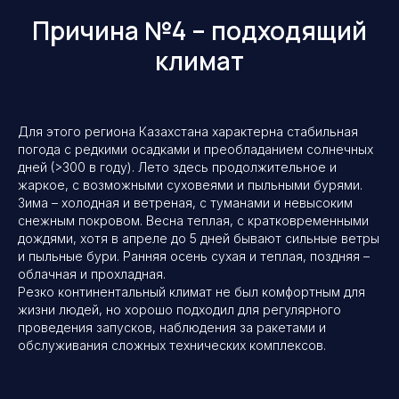
Программы и цены
Причина №4 – подходящий
Расписание пусков
О компании
климат
Контакты
Фотогалерея
Записаться в группу
VIP Тур
Отзывы
Поиск по сайту
Для этого региона Казахстана характерна стабильная
погода с редкими осадками и преобладанием солнечных
г. Москва,
дней (>300 в году). Лето здесь продолжительное и
ул. Мосфильмовская дом
74Б, офис 14
жаркое, с возможными суховеями и пыльными бурями.
Зима – холодная и ветреная, с туманами и невысоким
+7 495 767-12-61
снежным покровом. Весна теплая, с кратковременными
kosmodrom@sktur.ru
дождями, хотя в апреле до 5 дней бывают сильные ветры
и пыльные бури. Ранняя осень сухая и теплая, поздняя –
Мы работаем ежедневно
с 10.00 до 21.00
облачная и прохладная.
Резко континентальный климат не был комфортным для
жизни людей, но хорошо подходил для регулярного
проведения запусков, наблюдения за ракетами и
Организатор сборных, индивидуальных
и корпоративных туров на космодроме
обслуживания сложных технических комплексов.
Байконур. Популяризация космического
туризма для туристов со всех стран
Мира