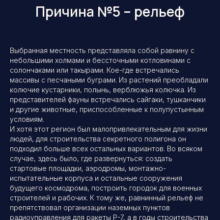
Причина №5 – рельеф
«Космос» — это непросто, оно того
стоит!
Мы будем вместе продолжать работать
и двигаться только вперёд!
Официальный партнёр АО «ЦЭНКИ»
ООО ТК «Страна Космического
Выбранная местность представляла собой равнину с
Туризма»
небольшими холмами и бессточными котловинами с
2009−2026гг. Все права защищены.
солончаками или такырами. Кое-где встречались
Копирование запрещено
массивы с песчаными буграми. Из растений преобладали
Политика конфиденциальности
колючие кустарники, полынь, верблюжья колючка. Из
представителей фауны встречались сайгаки, тушканчики
Разработка сайта
и другие животные, приспособленные к полупустынным
условиям.
И хотя этот регион был малопривлекательным для жизни
людей, для строительства секретного полигона он
подходил больше всех остальных вариантов. Во всяком
случае, здесь было, где развернуться: создать
стартовые площадки, аэродромы, монтажно-
испытательные корпуса и остальные сооружения
будущего космодрома, построить городок для военных
строителей и рабочих. К тому же, равнинный рельеф не
препятствовал организации наземных пунктов
радиоуправления для ракеты Р-7, а в годы строительства